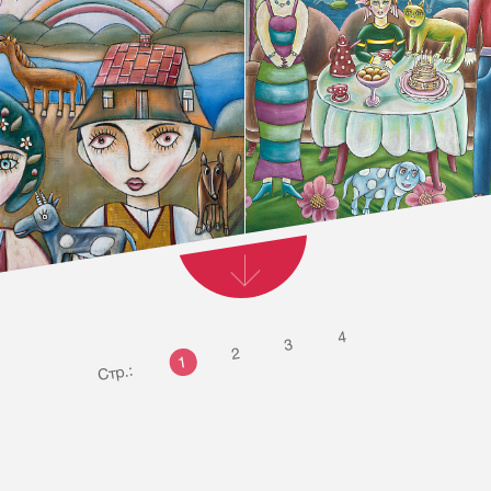
4
3
2
1
Стр.: