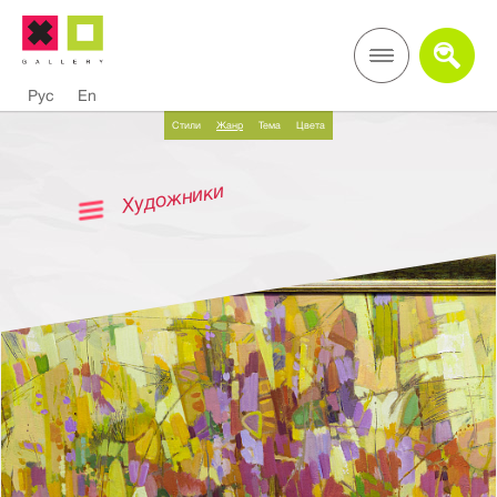
Рус
En
Стили
Жанр
Тема
Цвета
Художники