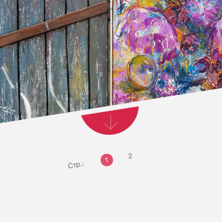
2
1
Стр.: