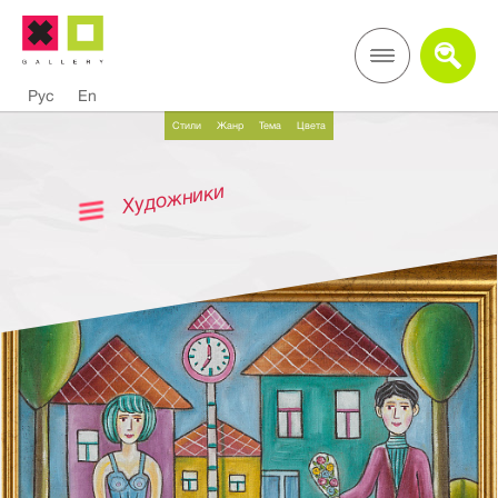
Рус
En
Стили
Жанр
Тема
Цвета
Художники