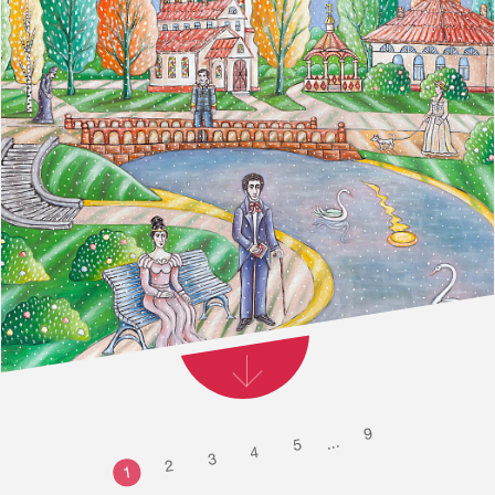
9
...
5
4
3
2
1