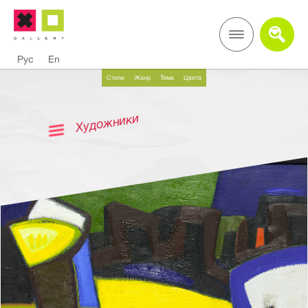
Рус
En
Стили
Жанр
Тема
Цвета
Художники