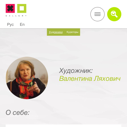
Рус
En
Художники
Кураторы
Художник:
Валентина Ляхович
О себе: