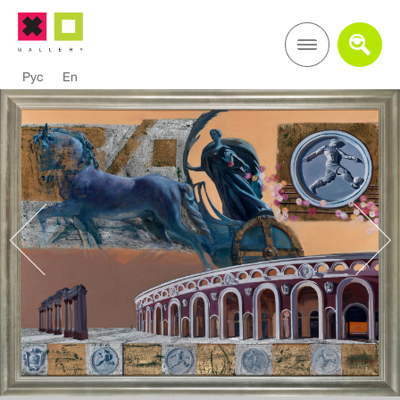
Рус
En