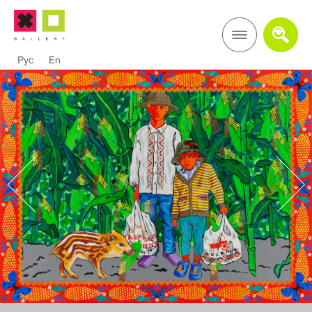
Рус
En